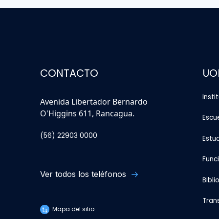
CONTACTO
UO
Insti
Avenida Libertador Bernardo
O'Higgins 611, Rancagua.
Escu
(56) 22903 0000
Estu
Func
Ver todos los teléfonos
Bibli
Tran
Mapa del sitio