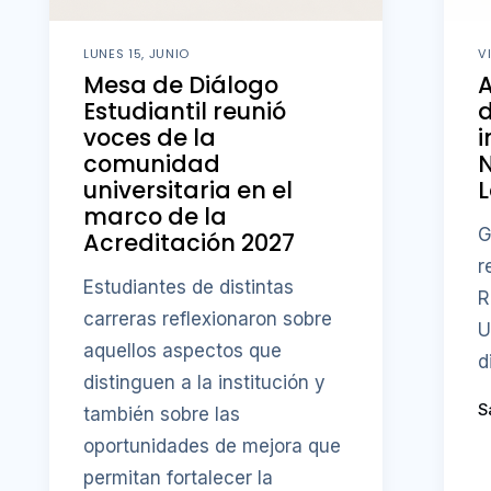
LUNES 15, JUNIO
V
Mesa de Diálogo
Estudiantil reunió
d
voces de la
i
comunidad
N
universitaria en el
L
marco de la
G
Acreditación 2027
r
Estudiantes de distintas
R
carreras reflexionaron sobre
U
aquellos aspectos que
d
distinguen a la institución y
S
también sobre las
oportunidades de mejora que
permitan fortalecer la