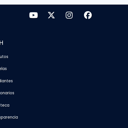
H
tutos
elas
diantes
ionarios
oteca
sparencia