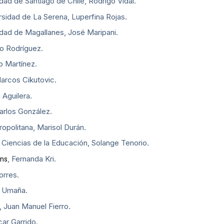
dad de Santiago de Chile, Rodrigo Vidal.
sidad de La Serena, Luperfina Rojas.
idad de Magallanes, José Maripani.
io Rodríguez.
o Martínez.
arcos Cikutovic.
 Aguilera.
arlos González.
opolitana, Marisol Durán.
 Ciencias de la Educación, Solange Tenorio.
, Fernanda Kri.
ins
orres.
o Umaña.
, Juan Manuel Fierro.
ar Garrido.