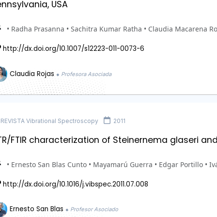
ennsylvania, USA
• Radha Prasanna • Sachitra Kumar Ratha • Claudia Macarena Ro
http://dx.doi.org/10.1007/s12223-011-0073-6
Claudia Rojas
● Profesora Asociada
REVISTA Vibrational Spectroscopy
2011
R/FTIR characterization of Steinernema glaseri and
• Ernesto San Blas Cunto • Mayamarú Guerra • Edgar Portillo • Iv
http://dx.doi.org/10.1016/j.vibspec.2011.07.008
Ernesto San Blas
● Profesor Asociado