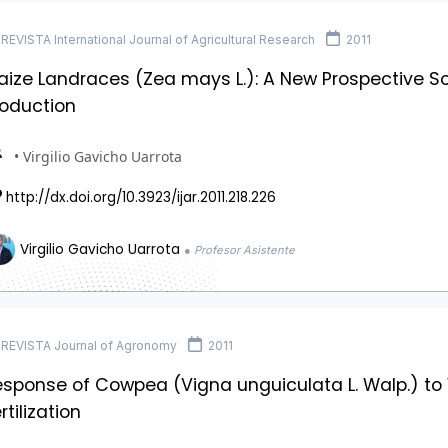
REVISTA International Journal of Agricultural Research
2011
aize Landraces (Zea mays L.): A New Prospective S
roduction
• Virgilio Gavicho Uarrota
http://dx.doi.org/10.3923/ijar.2011.218.226
Virgilio Gavicho Uarrota
● Profesor Asistente
REVISTA Journal of Agronomy
2011
esponse of Cowpea (Vigna unguiculata L. Walp.) to
rtilization