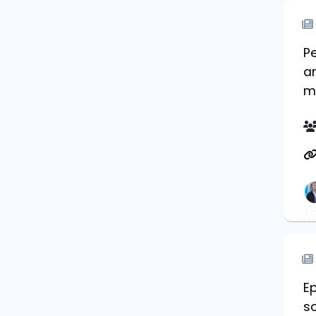
Pe
an
m
Ep
s