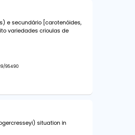
os) e secundário [carotenóides,
ito variedades crioulas de
789/95490
ogercresseyi) situation in