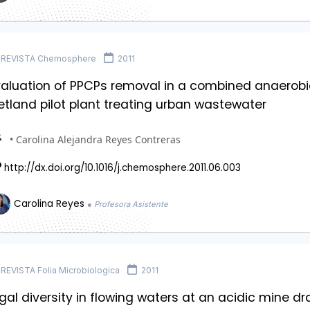
REVISTA Chemosphere
2011
valuation of PPCPs removal in a combined anaerobi
tland pilot plant treating urban wastewater
• Carolina Alejandra Reyes Contreras
http://dx.doi.org/10.1016/j.chemosphere.2011.06.003
Carolina Reyes
● Profesora Asistente
REVISTA Folia Microbiologica
2011
gal diversity in flowing waters at an acidic mine dr