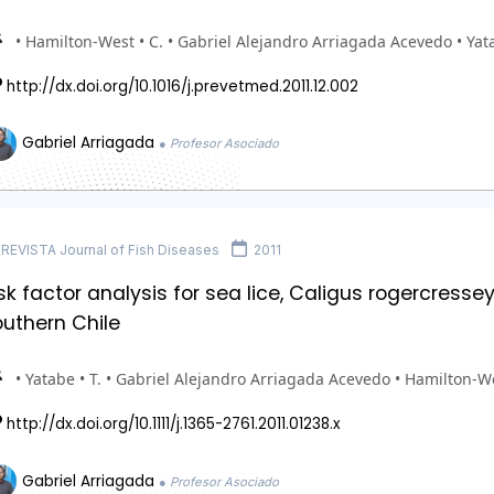
• Hamilton-West • C. • Gabriel Alejandro Arriagada Acevedo • Yata
http://dx.doi.org/10.1016/j.prevetmed.2011.12.002
Gabriel Arriagada
● Profesor Asociado
REVISTA Journal of Fish Diseases
2011
sk factor analysis for sea lice, Caligus rogercressey
outhern Chile
• Yatabe • T. • Gabriel Alejandro Arriagada Acevedo • Hamilton-We
http://dx.doi.org/10.1111/j.1365-2761.2011.01238.x
Gabriel Arriagada
● Profesor Asociado