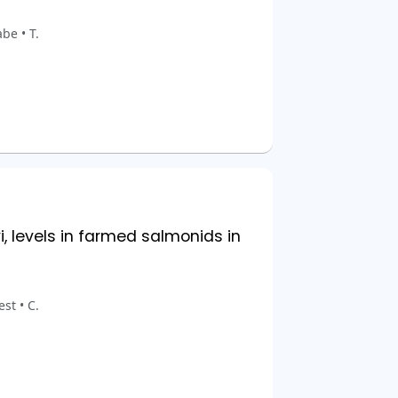
be • T.
i, levels in farmed salmonids in
st • C.