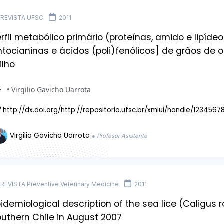
REVISTA UFSC
2011
rfil metabólico primário (proteínas, amido e lipíde
tocianinas e ácidos (poli)fenólicos] de grãos de o
ilho
• Virgilio Gavicho Uarrota
http://dx.doi.org/http://repositorio.ufsc.br/xmlui/handle/123456
Virgilio Gavicho Uarrota
● Profesor Asistente
REVISTA Preventive Veterinary Medicine
2011
idemiological description of the sea lice (Caligus r
outhern Chile in August 2007