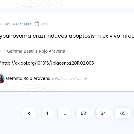
REVISTA Placenta
2011
ypanosoma cruzi induces apoptosis in ex vivo infec
• Gemma Beatriz Rojo Aravena
http://dx.doi.org/10.1016/j.placenta.2011.02.005
Gemma Rojo Aravena
● Profesora Asistente
1
…
63
64
65