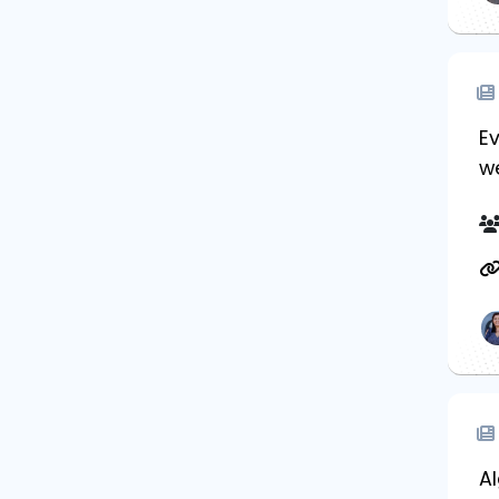
E
we
Al