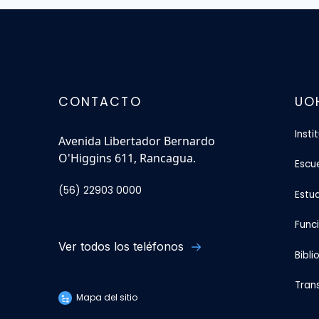
CONTACTO
UO
Insti
Avenida Libertador Bernardo
O'Higgins 611, Rancagua.
Escu
(56) 22903 0000
Estu
Func
Ver todos los teléfonos
Bibli
Tran
Mapa del sitio