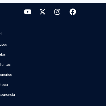
H
tutos
elas
diantes
ionarios
oteca
sparencia