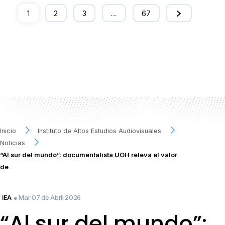
1
2
3
…
67
Inicio
Instituto de Altos Estudios Audiovisuales
Noticias
“Al sur del mundo”: documentalista UOH releva el valor
de
● Mar 07 de Abril 2026
IEA
“Al sur del mundo”: