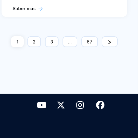
Saber más
1
2
3
…
67