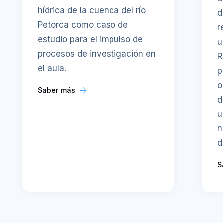
hídrica de la cuenca del río
d
Petorca como caso de
r
estudio para el impulso de
u
procesos de investigación en
R
el aula.
p
o
Saber más
d
u
n
d
S