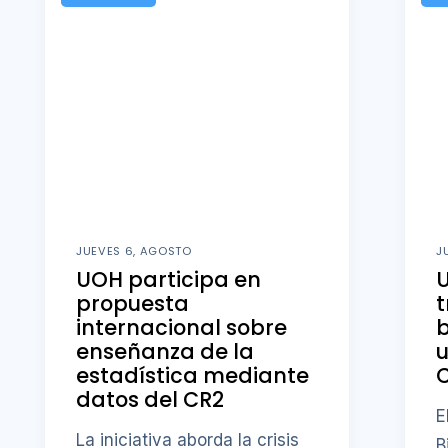
JUEVES 6, AGOSTO
J
UOH participa en
U
propuesta
t
internacional sobre
b
enseñanza de la
u
estadística mediante
datos del CR2
E
La iniciativa aborda la crisis
B