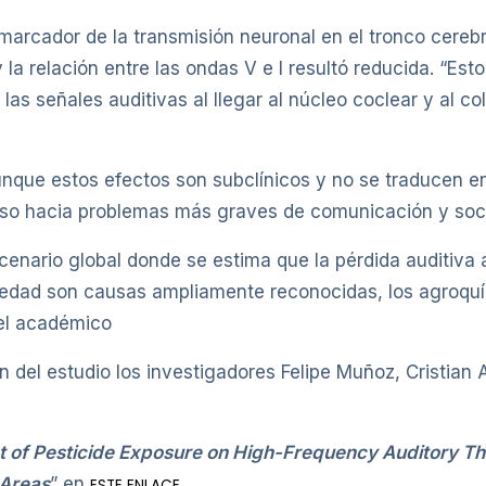
 marcador de la transmisión neuronal en el tronco cereb
la relación entre las ondas V e I resultó reducida. “Es
las señales auditivas al llegar al núcleo coclear y al col
unque estos efectos son subclínicos y no se traducen en
paso hacia problemas más graves de comunicación y soci
cenario global donde se estima que la pérdida auditiva
la edad son causas ampliamente reconocidas, los agroq
 el académico
 del estudio los investigadores Felipe Muñoz, Cristian 
 of Pesticide Exposure on High-Frequency Auditory Th
 Areas
” en
.
ESTE ENLACE