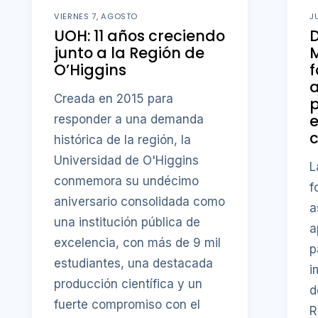
VIERNES 7, AGOSTO
J
UOH: 11 años creciendo
D
junto a la Región de
M
O’Higgins
f
a
Creada en 2015 para
p
responder a una demanda
c
histórica de la región, la
Universidad de O'Higgins
L
conmemora su undécimo
f
aniversario consolidada como
a
una institución pública de
a
excelencia, con más de 9 mil
p
estudiantes, una destacada
i
producción científica y un
d
fuerte compromiso con el
R