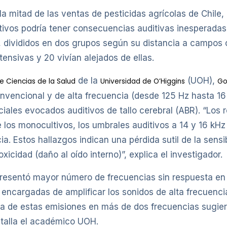
a mitad de las ventas de pesticidas agrícolas de Chile,
ivos podría tener consecuencias auditivas inesperadas.
, divididos en dos grupos según su distancia a campos c
nsivas y 20 vivían alejados de ellas.
de la
(UOH),
de Ciencias de la Salud
Universidad de O’Higgins
Go
onvencional y de alta frecuencia (desde 125 Hz hasta 16
iales evocados auditivos de tallo cerebral (ABR). “Los 
 los monocultivos, los umbrales auditivos a 14 y 16 kH
a. Estos hallazgos indican una pérdida sutil de la sens
icidad (daño al oído interno)”, explica el investigador.
resentó mayor número de frecuencias sin respuesta en 
ea encargadas de amplificar los sonidos de alta frecuenc
cia de estas emisiones en más de dos frecuencias sugier
detalla el académico UOH.