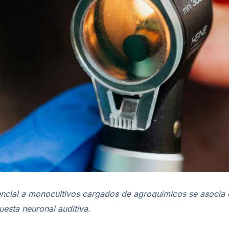
encial a monocultivos cargados de agroquímicos se asocia c
uesta neuronal auditiva.