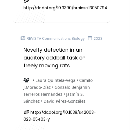
http://dx.doi.org/10.3390/brainsci13050794
REVISTA Communications Biology
2023
Novelty detection in an
auditory oddball task on
freely moving rats
• Laura Quintela-Vega • Camilo
J.Morado-Díaz • Gonzalo Benjamín
Terreros Hernández • Jazmín S.
Sánchez • David Pérez-González
http://dx.doi.org/10.1038/s42003-
023-05403-y