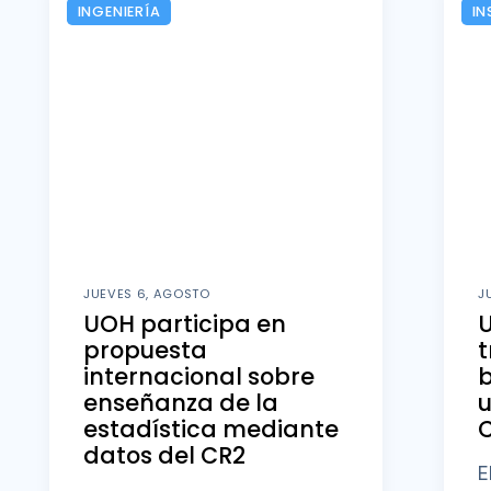
INGENIERÍA
IN
JUEVES 6, AGOSTO
J
UOH participa en
U
propuesta
t
internacional sobre
b
enseñanza de la
u
estadística mediante
datos del CR2
E