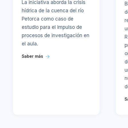
La iniciativa aborda la crisis
B
hídrica de la cuenca del río
d
Petorca como caso de
r
estudio para el impulso de
u
procesos de investigación en
R
el aula.
p
o
Saber más
d
u
n
d
S