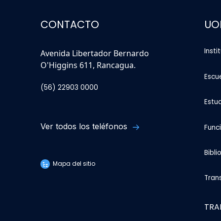
CONTACTO
UO
Insti
Avenida Libertador Bernardo
O'Higgins 611, Rancagua.
Escu
(56) 22903 0000
Estu
Ver todos los teléfonos
Func
Bibli
Mapa del sitio
Tran
TRA