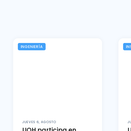
INGENIERÍA
IN
JUEVES 6, AGOSTO
J
UOH participa en
U