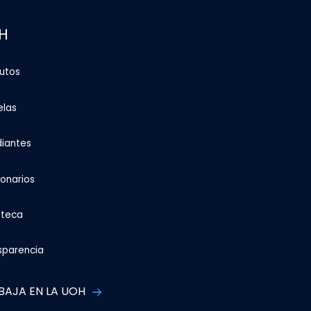
H
tutos
elas
diantes
ionarios
oteca
sparencia
BAJA EN LA UOH