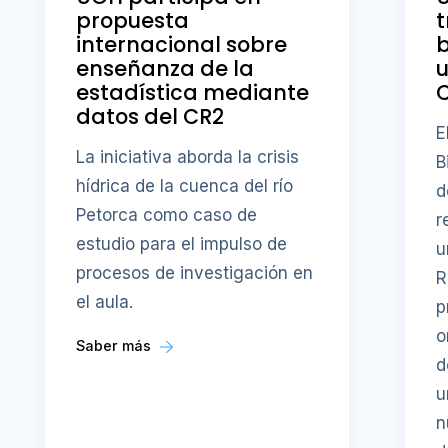
propuesta
t
internacional sobre
b
enseñanza de la
u
estadística mediante
datos del CR2
E
La iniciativa aborda la crisis
B
hídrica de la cuenca del río
d
Petorca como caso de
r
estudio para el impulso de
u
procesos de investigación en
R
el aula.
p
o
Saber más
d
u
n