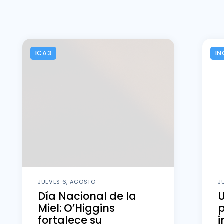
ICA3
IN
JUEVES 6, AGOSTO
J
Día Nacional de la
U
Miel: O’Higgins
fortalece su
i