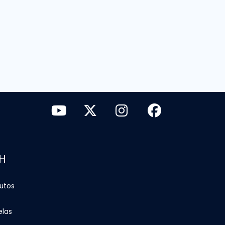
H
tutos
elas