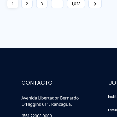
1
2
3
…
1,023
CONTACTO
UO
Insti
Avenida Libertador Bernardo
O'Higgins 611, Rancagua.
Escu
(56) 22903 0000