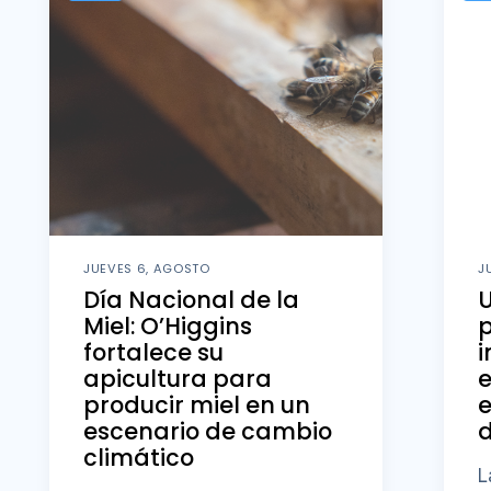
JUEVES 6, AGOSTO
J
Día Nacional de la
U
Miel: O’Higgins
fortalece su
i
apicultura para
producir miel en un
e
escenario de cambio
d
climático
L