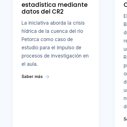
estadística mediante
datos del CR2
E
La iniciativa aborda la crisis
B
hídrica de la cuenca del río
d
Petorca como caso de
r
estudio para el impulso de
u
procesos de investigación en
R
el aula.
p
o
Saber más
d
u
n
d
S