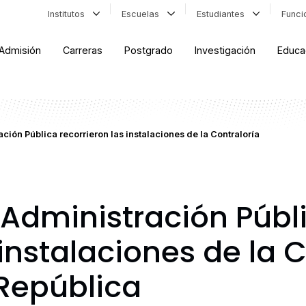
Institutos
Escuelas
Estudiantes
Func
Admisión
Carreras
Postgrado
Investigación
Educa
ción Pública recorrieron las instalaciones de la Contraloría
 Administración Públ
 instalaciones de la 
 República