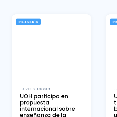
INGENIERÍA
IN
JUEVES 6, AGOSTO
J
UOH participa en
U
propuesta
t
internacional sobre
b
enseñanza de la
u