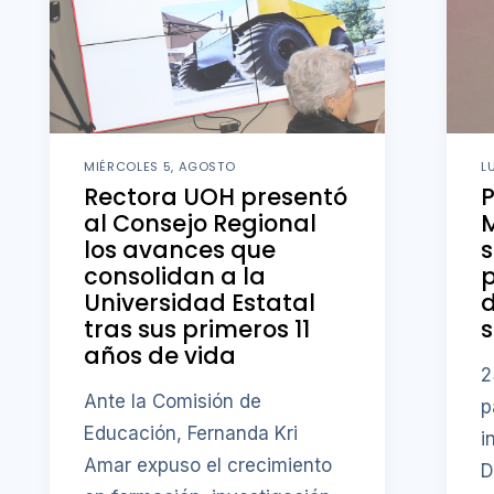
MIÉRCOLES 5, AGOSTO
L
Rectora UOH presentó
al Consejo Regional
M
los avances que
s
consolidan a la
p
Universidad Estatal
d
tras sus primeros 11
s
años de vida
2
Ante la Comisión de
p
Educación, Fernanda Kri
i
Amar expuso el crecimiento
D