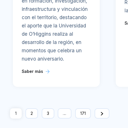
en formación, investigación,
R
infraestructura y vinculación
l
con el territorio, destacando
S
el aporte que la Universidad
de O’Higgins realiza al
desarrollo de la región, en
momentos que celebra un
nuevo aniversario.
Saber más
1
2
3
…
171