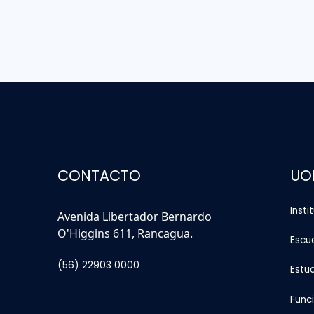
CONTACTO
UO
Insti
Avenida Libertador Bernardo
O'Higgins 611, Rancagua.
Escu
(56) 22903 0000
Estu
Func