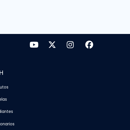
H
tutos
elas
diantes
ionarios