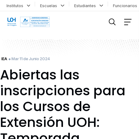
Institutos
Escuelas
Estudiantes
Funcionario
FILTRAR INFORMACIÓN
● Mar 11 de Junio 2024
IEA
Abiertas las
inscripciones para
los Cursos de
Extensión UOH:
Temporada