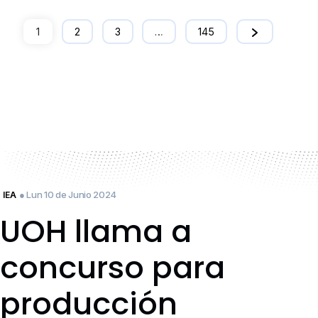
1
2
3
…
145
● Lun 10 de Junio 2024
IEA
UOH llama a
concurso para
producción