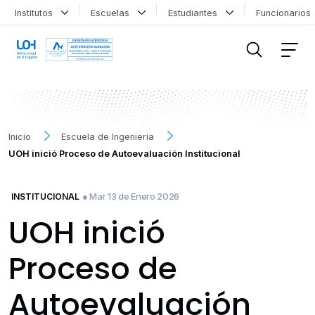
Institutos
Escuelas
Estudiantes
Funcionario
FILTRAR INFORMACIÓN
Inicio
Escuela de Ingenieria
UOH inició Proceso de Autoevaluación Institucional
● Mar 13 de Enero 2026
INSTITUCIONAL
UOH inició
Proceso de
Autoevaluación