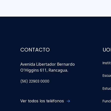
CONTACTO
UO
Insti
Avenida Libertador Bernardo
O'Higgins 611, Rancagua.
Escu
(56) 22903 0000
Estu
Ver todos los teléfonos
Func