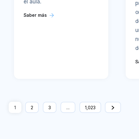
el aula.
p
o
Saber más
d
u
n
d
S
1
2
3
…
1,023