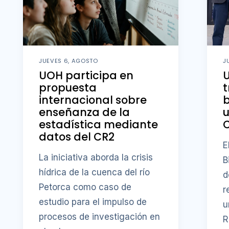
JUEVES 6, AGOSTO
J
UOH participa en
U
propuesta
t
internacional sobre
b
enseñanza de la
u
estadística mediante
datos del CR2
E
La iniciativa aborda la crisis
B
hídrica de la cuenca del río
d
Petorca como caso de
r
estudio para el impulso de
u
procesos de investigación en
R