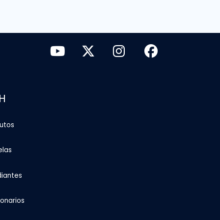
H
tutos
elas
diantes
ionarios