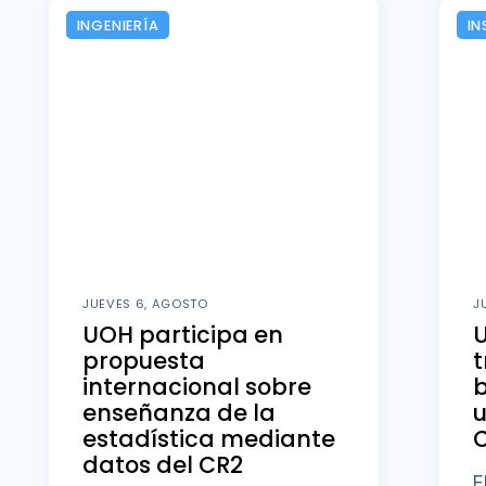
INGENIERÍA
IN
JUEVES 6, AGOSTO
J
UOH participa en
U
propuesta
t
internacional sobre
b
enseñanza de la
u
estadística mediante
datos del CR2
E