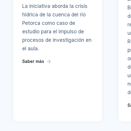
La iniciativa aborda la crisis
B
hídrica de la cuenca del río
d
Petorca como caso de
r
estudio para el impulso de
u
procesos de investigación en
R
el aula.
p
o
Saber más
d
u
n
d
S