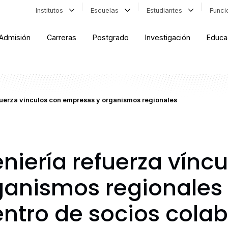
Institutos
Escuelas
Estudiantes
Func
Admisión
Carreras
Postgrado
Investigación
Educa
fuerza vínculos con empresas y organismos regionales
niería refuerza vínc
anismos regionales 
ntro de socios cola