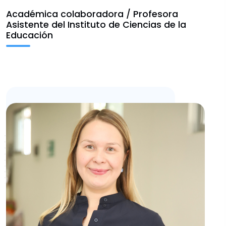
Escritura y Aprendizaje
Académica colaboradora / Profesora
Asistente del Instituto de Ciencias de la
Educación
Vinculación
Fondos FID
Noticias