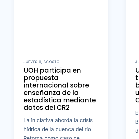
JUEVES 6, AGOSTO
J
UOH participa en
U
propuesta
t
internacional sobre
b
enseñanza de la
u
estadística mediante
datos del CR2
E
La iniciativa aborda la crisis
B
hídrica de la cuenca del río
d
Petorca como caso de