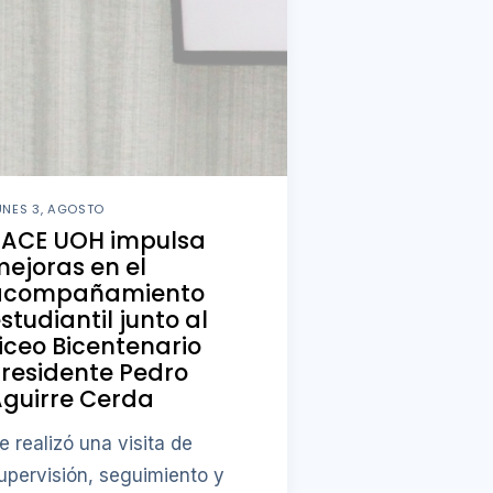
UNES 3, AGOSTO
PACE UOH impulsa
ejoras en el
acompañamiento
studiantil junto al
iceo Bicentenario
residente Pedro
guirre Cerda
e realizó una visita de
upervisión, seguimiento y