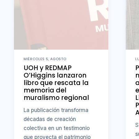
MIÉRCOLES 5, AGOSTO
L
UOH y REDMAP
O’Higgins lanzaron
m
libro que rescata la
memoria del
e
muralismo regional
L
P
La publicación transforma
A
décadas de creación
S
colectiva en un testimonio
s
que proyecta el patrimonio