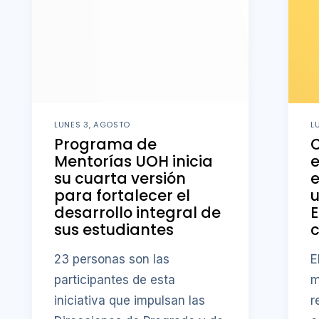
LUNES 3, AGOSTO
L
Programa de
C
Mentorías UOH inicia
e
su cuarta versión
e
para fortalecer el
u
desarrollo integral de
E
sus estudiantes
23 personas son las
E
participantes de esta
m
iniciativa que impulsan las
r