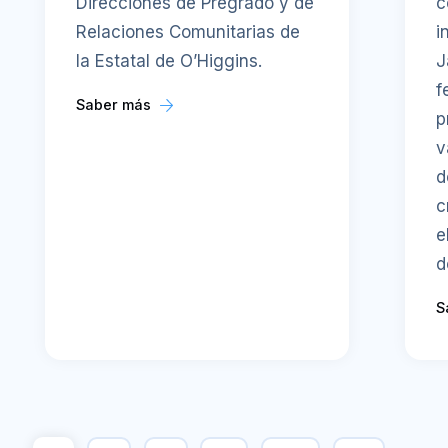
Direcciones de Pregrado y de
c
Relaciones Comunitarias de
i
la Estatal de O’Higgins.
J
f
Saber más
p
v
d
c
e
d
S