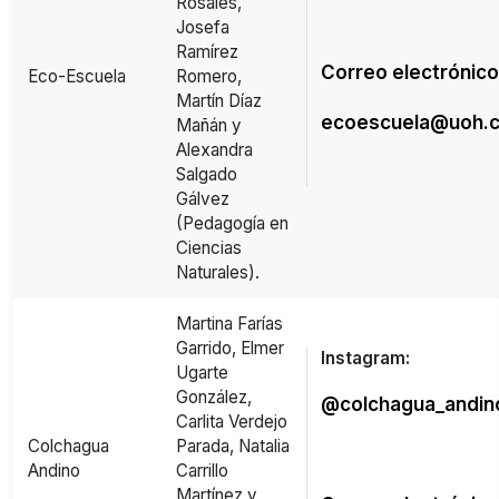
Rosales,
Josefa
Ramírez
Correo electrónico
Eco-Escuela
Romero,
Martín Díaz
ecoescuela@uoh.c
Mañán y
Alexandra
Salgado
Gálvez
(Pedagogía en
Ciencias
Naturales).
Martina Farías
Garrido, Elmer
Instagram:
Ugarte
González,
@colchagua_andin
Carlita Verdejo
Colchagua
Parada, Natalia
Andino
Carrillo
Martínez y