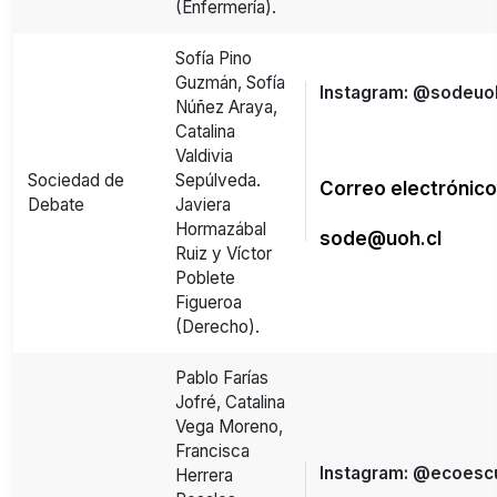
(Enfermería).
Sofía Pino
Guzmán, Sofía
Instagram: @sodeuo
Núñez Araya,
Catalina
Valdivia
Sociedad de
Sepúlveda.
Correo electrónico
Debate
Javiera
Hormazábal
sode@uoh.cl
Ruiz y Víctor
Poblete
Figueroa
(Derecho).
Pablo Farías
Jofré, Catalina
Vega Moreno,
Francisca
Instagram: @ecoesc
Herrera