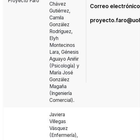
Proyecto Faro
Chávez
Correo electrónico
Gutiérrez,
Camila
proyecto.faro@uoh
González
Rodríguez,
Elyh
Montecinos
Lara, Génesis
Aguayo Aniñir
(Psicología) y
María José
González
Magaña
(Ingeniería
Comercial).
Javiera
Villegas
Vásquez
(Enfermería),