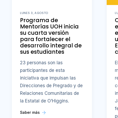
LUNES 3, AGOSTO
L
Programa de
C
Mentorías UOH inicia
e
su cuarta versión
e
para fortalecer el
u
desarrollo integral de
E
sus estudiantes
23 personas son las
E
participantes de esta
m
iniciativa que impulsan las
r
Direcciones de Pregrado y de
c
Relaciones Comunitarias de
i
la Estatal de O’Higgins.
J
f
Saber más
p