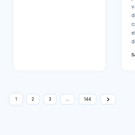
v
d
c
e
d
S
1
2
3
…
144