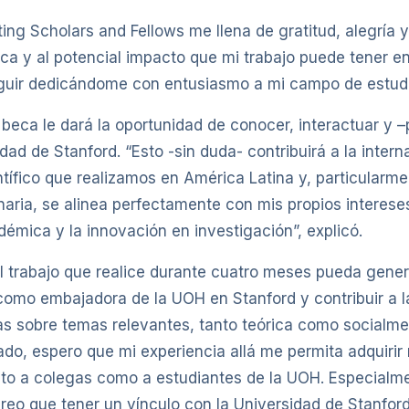
ting Scholars and Fellows me llena de gratitud, alegría 
a y al potencial impacto que mi trabajo puede tener en 
guir dedicándome con entusiasmo a mi campo de estudios
eca le dará la oportunidad de conocer, interactuar y 
d de Stanford. “Esto -sin duda- contribuirá a la interna
ntífico que realizamos en América Latina y, particularme
inaria, se alinea perfectamente con mis propios interes
adémica y la innovación en investigación”, explicó.
l trabajo que realice durante cuatro meses pueda gener
como embajadora de la UOH en Stanford y contribuir a la
vas sobre temas relevantes, tanto teórica como socialme
 lado, espero que mi experiencia allá me permita adquiri
anto a colegas como a estudiantes de la UOH. Especial
reo que tener un vínculo con la Universidad de Stanford 