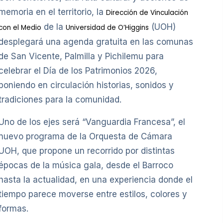
memoria en el territorio, la
Dirección de Vinculación
de la
(UOH)
con el Medio
Universidad de O’Higgins
desplegará una agenda gratuita en las comunas
de San Vicente, Palmilla y Pichilemu para
celebrar el Día de los Patrimonios 2026,
poniendo en circulación historias, sonidos y
tradiciones para la comunidad.
Uno de los ejes será “Vanguardia Francesa”, el
nuevo programa de la Orquesta de Cámara
UOH, que propone un recorrido por distintas
épocas de la música gala, desde el Barroco
hasta la actualidad, en una experiencia donde el
tiempo parece moverse entre estilos, colores y
formas.