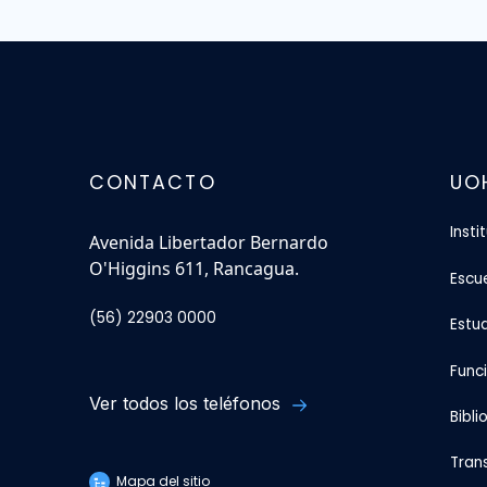
CONTACTO
UO
Insti
Avenida Libertador Bernardo
O'Higgins 611, Rancagua.
Escu
(56) 22903 0000
Estu
Func
Ver todos los teléfonos
Bibli
Tran
Mapa del sitio