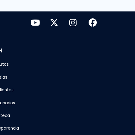
H
tutos
elas
diantes
ionarios
oteca
sparencia