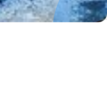
Congreso
Modalidades
Inicio
I Congreso de Literatura, Artes y Educación: Narrativas y
Envíos
Paisajes
Charlas
Inscripciones
Charlas Magistrales