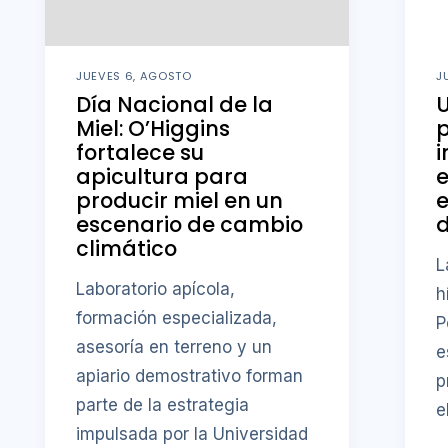
JUEVES 6, AGOSTO
J
Día Nacional de la
U
Miel: O’Higgins
fortalece su
i
apicultura para
producir miel en un
e
escenario de cambio
d
climático
L
Laboratorio apícola,
h
formación especializada,
P
asesoría en terreno y un
e
apiario demostrativo forman
p
parte de la estrategia
e
impulsada por la Universidad