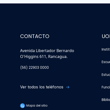
CONTACTO
UO
Insti
Avenida Libertador Bernardo
O'Higgins 611, Rancagua.
Escu
(56) 22903 0000
Estu
Ver todos los teléfonos
Func
Bibli
Mapa del sitio