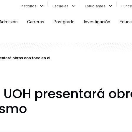
Institutos
Escuelas
Estudiantes
Func
Admisión
Carreras
Postgrado
Investigación
Educa
entará obras con foco en el
a UOH presentará obr
ismo