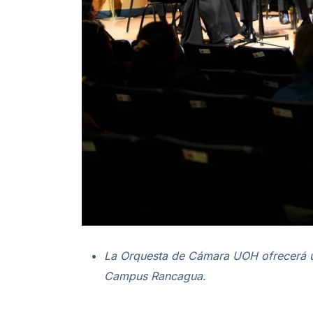
La Orquesta de Cámara UOH ofrecerá un 
Campus Rancagua.