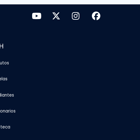
H
tutos
elas
diantes
ionarios
oteca