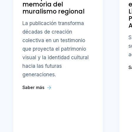
memoria del
e
muralismo regional
L
P
La publicación transforma
A
décadas de creación
S
colectiva en un testimonio
s
que proyecta el patrimonio
a
visual y la identidad cultural
hacia las futuras
S
generaciones.
Saber más