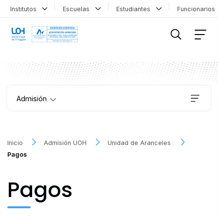
Institutos
Escuelas
Estudiantes
Funcionario
FILTRAR INFORMACIÓN
Admisión
Vías de Ingreso
Inicio
Admisión UOH
Unidad de Aranceles
Pagos
Becas y Beneficios
Pagos
PreUOH