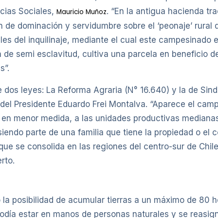
ncias Sociales,
. “En la antigua hacienda tra
Mauricio Muñoz
en de dominación y servidumbre sobre el ‘peonaje’ rural
les del inquilinaje, mediante el cual este campesinado
n de semi esclavitud, cultiva una parcela en beneficio d
s”.
e dos leyes: La Reforma Agraria (N° 16.640) y la de Sin
el Presidente Eduardo Frei Montalva. “Aparece el campe
y, en menor medida, a las unidades productivas mediana
iendo parte de una familia que tiene la propiedad o el c
a que se consolida en las regiones del centro-sur de Chil
rto.
ó la posibilidad de acumular tierras a un máximo de 80 h
o podía estar en manos de personas naturales y se reasig