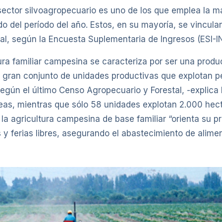
 sector silvoagropecuario es uno de los que emplea la m
 del período del año. Estos, en su mayoría, se vincula
l, según la Encuesta Suplementaria de Ingresos (ESI-IN
ltura familiar campesina se caracteriza por ser una prod
n gran conjunto de unidades productivas que explotan 
según el último Censo Agropecuario y Forestal, -explic
s, mientras que sólo 58 unidades explotan 2.000 hectár
 la agricultura campesina de base familiar “orienta su 
 y ferias libres, asegurando el abastecimiento de alime