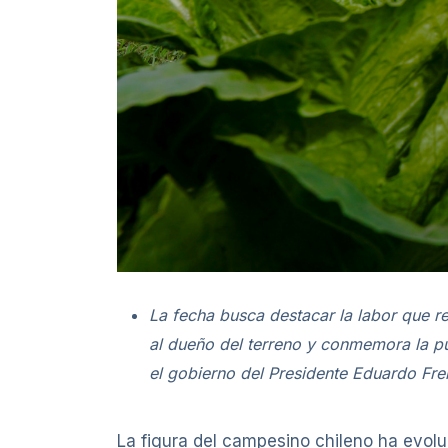
La fecha busca destacar la labor que re
al dueño del terreno y conmemora la pu
el gobierno del Presidente Eduardo Fre
La figura del campesino chileno ha evolu