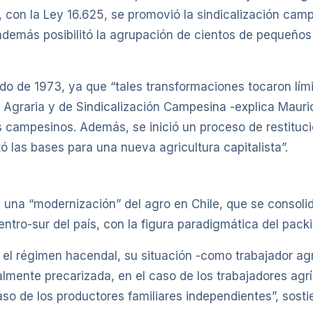
con la Ley 16.625, se promovió la sindicalización camp
además posibilitó la agrupación de cientos de pequeños
do de 1973, ya que “tales transformaciones tocaron lími
 Agraria y de Sindicalización Campesina -explica Mauri
es campesinos. Además, se inició un proceso de restituc
ó las bases para una nueva agricultura capitalista”.
una “modernización” del agro en Chile, que se consolida
 centro-sur del país, con la figura paradigmática del pac
 el régimen hacendal, su situación -como trabajador agr
almente precarizada, en el caso de los trabajadores agr
aso de los productores familiares independientes”, sostie