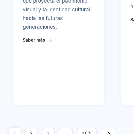
que proyecta el patrimonio
a
visual y la identidad cultural
hacia las futuras
S
generaciones.
Saber más
1
2
3
…
1,021