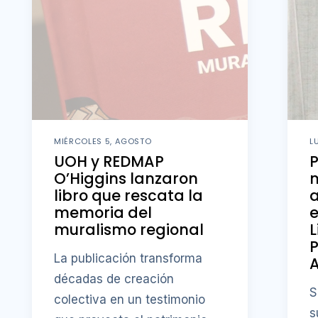
MIÉRCOLES 5, AGOSTO
L
UOH y REDMAP
O’Higgins lanzaron
m
libro que rescata la
memoria del
e
muralismo regional
L
P
La publicación transforma
A
décadas de creación
S
colectiva en un testimonio
s