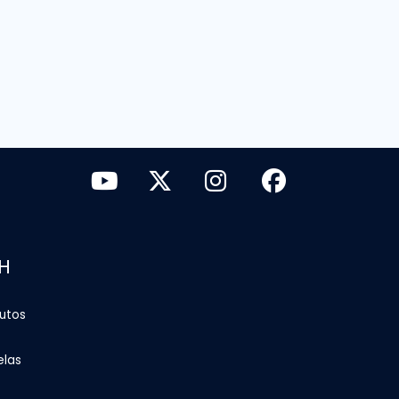
H
tutos
elas