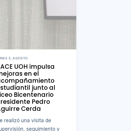
UNES 3, AGOSTO
PACE UOH impulsa
ejoras en el
acompañamiento
studiantil junto al
iceo Bicentenario
residente Pedro
guirre Cerda
e realizó una visita de
upervisión, seguimiento y