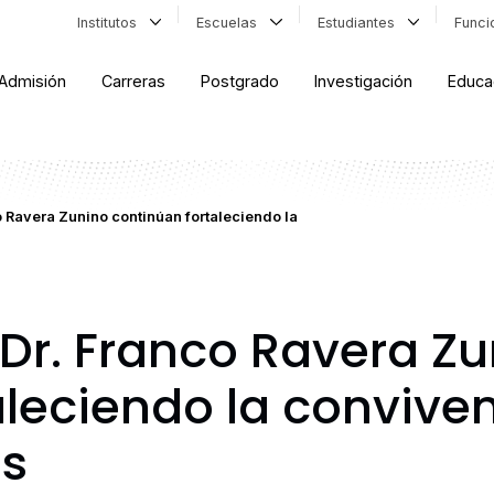
Institutos
Escuelas
Estudiantes
Func
Admisión
Carreras
Postgrado
Investigación
Educa
o Ravera Zunino continúan fortaleciendo la
 Dr. Franco Ravera Z
aleciendo la convive
os