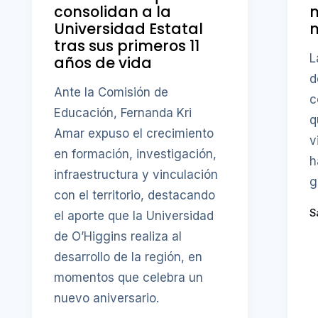
consolidan a la
Universidad Estatal
m
tras sus primeros 11
L
años de vida
d
Ante la Comisión de
c
Educación, Fernanda Kri
q
Amar expuso el crecimiento
v
en formación, investigación,
h
infraestructura y vinculación
g
con el territorio, destacando
S
el aporte que la Universidad
de O’Higgins realiza al
desarrollo de la región, en
momentos que celebra un
nuevo aniversario.