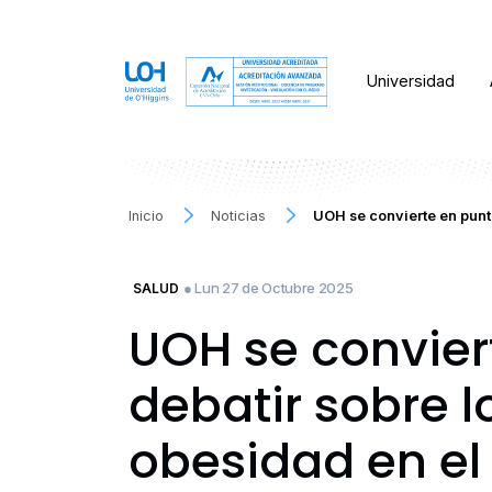
Universidad
Inicio
Noticias
UOH se convierte en punt
● Lun 27 de Octubre 2025
SALUD
UOH se convier
debatir sobre l
obesidad en el