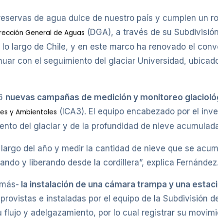
eservas de agua dulce de nuestro país y cumplen un rol v
(DGA), a través de su Subdivisió
rección General de Aguas
o largo de Chile, y en este marco ha renovado el conve
uar con el seguimiento del glaciar Universidad, ubica
26
nuevas campañas de medición y monitoreo glacioló
(ICA3). El equipo encabezado por el inv
les y Ambientales
ento del glaciar y de la profundidad de nieve acumulada
 largo del año y medir la cantidad de nieve que se acum
ndo y liberando desde la cordillera”, explica Fernández
emás-
la instalación de una cámara trampa y una esta
 provistas e instaladas por el equipo de la Subdivisión d
 flujo y adelgazamiento, por lo cual registrar su movim