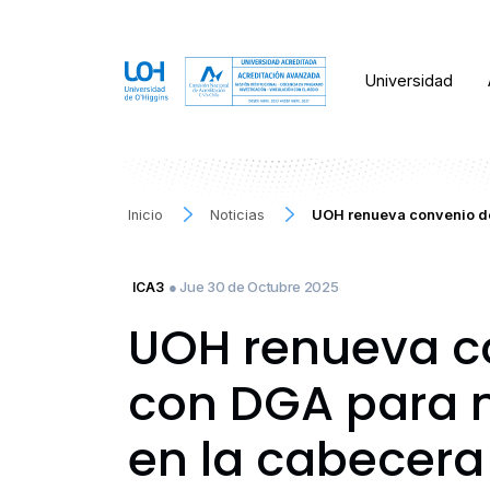
Universidad
Inicio
Noticias
UOH renueva convenio de
● Jue 30 de Octubre 2025
ICA3
UOH renueva co
con DGA para m
en la cabecera 