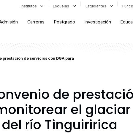
Institutos
Escuelas
Estudiantes
Func
Admisión
Carreras
Postgrado
Investigación
Educa
 prestación de servicios con DGA para
nvenio de prestació
onitorear el glaciar
del río Tinguiririca