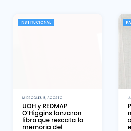
INSTITUCIONAL
P
MIÉRCOLES 5, AGOSTO
L
UOH y REDMAP
O’Higgins lanzaron
m
libro que rescata la
memoria del
e