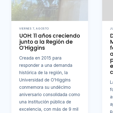
VIERNES 7, AGOSTO
J
UOH: 11 años creciendo
D
junto a la Región de
M
O’Higgins
f
a
Creada en 2015 para
p
responder a una demanda
c
histórica de la región, la
Universidad de O'Higgins
L
conmemora su undécimo
f
aniversario consolidada como
a
una institución pública de
a
excelencia, con más de 9 mil
p