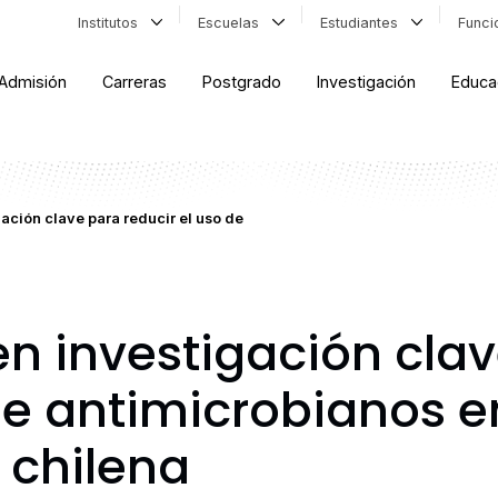
Institutos
Escuelas
Estudiantes
Func
Admisión
Carreras
Postgrado
Investigación
Educa
ación clave para reducir el uso de
en investigación cla
de antimicrobianos e
 chilena