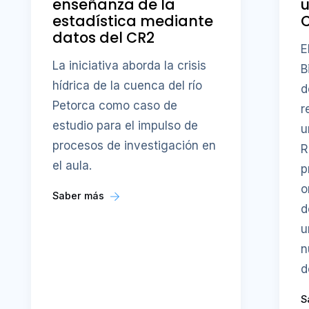
enseñanza de la
u
estadística mediante
datos del CR2
E
La iniciativa aborda la crisis
B
hídrica de la cuenca del río
d
Petorca como caso de
r
estudio para el impulso de
u
procesos de investigación en
R
el aula.
p
o
Saber más
d
u
n
d
S