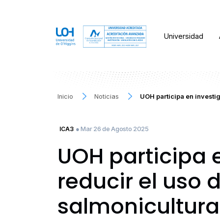
Universidad
Inicio
Noticias
UOH participa en investig
● Mar 26 de Agosto 2025
ICA3
UOH participa 
reducir el uso 
salmonicultura