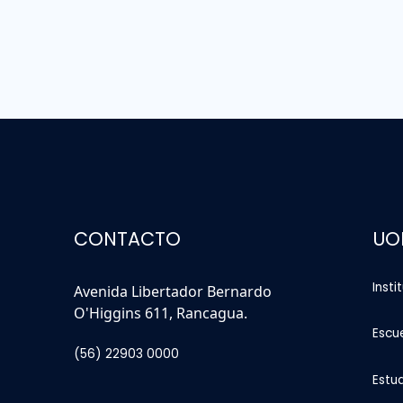
CONTACTO
UO
Insti
Avenida Libertador Bernardo
O'Higgins 611, Rancagua.
Escu
(56) 22903 0000
Estu