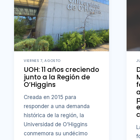
VIERNES 7, AGOSTO
J
UOH: 11 años creciendo
D
junto a la Región de
M
O’Higgins
f
a
Creada en 2015 para
p
responder a una demanda
c
histórica de la región, la
Universidad de O'Higgins
L
conmemora su undécimo
f