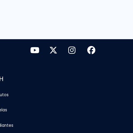
H
tutos
elas
diantes