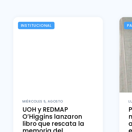
INSTITUCIONAL
P
MIÉRCOLES 5, AGOSTO
L
UOH y REDMAP
O’Higgins lanzaron
m
libro que rescata la
memoria del
e