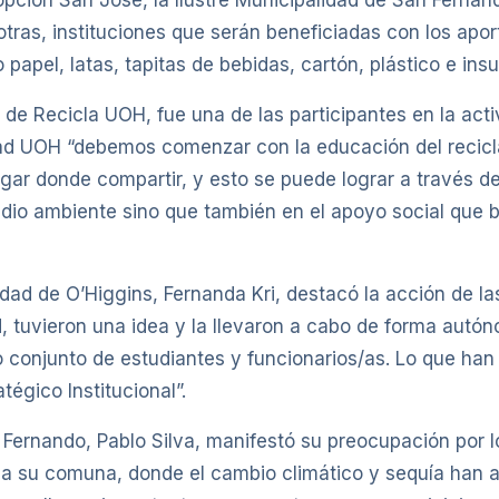
ción San José, la Ilustre Municipalidad de San Ferna
tras, instituciones que serán beneficiadas con los apor
papel, latas, tapitas de bebidas, cartón, plástico e ins
e Recicla UOH, fue una de las participantes en la acti
d UOH “debemos comenzar con la educación del reciclaj
ugar donde compartir, y esto se puede lograr a través 
edio ambiente sino que también en el apoyo social que b
sidad de O’Higgins, Fernanda Kri, destacó la acción de la
, tuvieron una idea y la llevaron a cabo de forma autó
 conjunto de estudiantes y funcionarios/as. Lo que ha
tégico Institucional”.
 Fernando, Pablo Silva, manifestó su preocupación por 
 a su comuna, donde el cambio climático y sequía han 