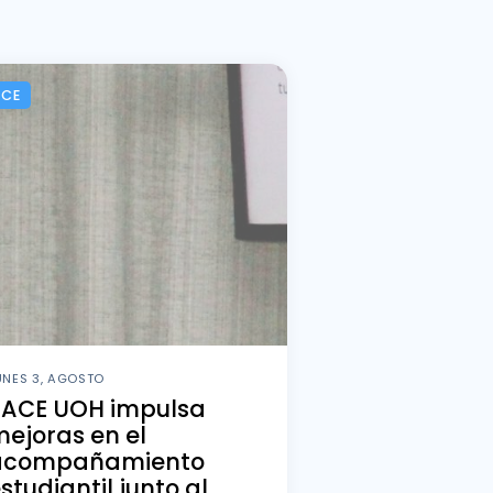
ACE
UNES 3, AGOSTO
PACE UOH impulsa
ejoras en el
acompañamiento
studiantil junto al