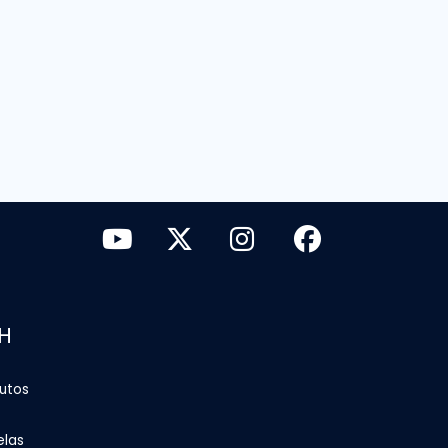
H
tutos
elas