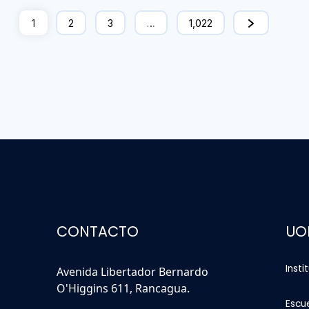
1
2
3
…
1,022
CONTACTO
UO
Insti
Avenida Libertador Bernardo
O'Higgins 611, Rancagua.
Escu