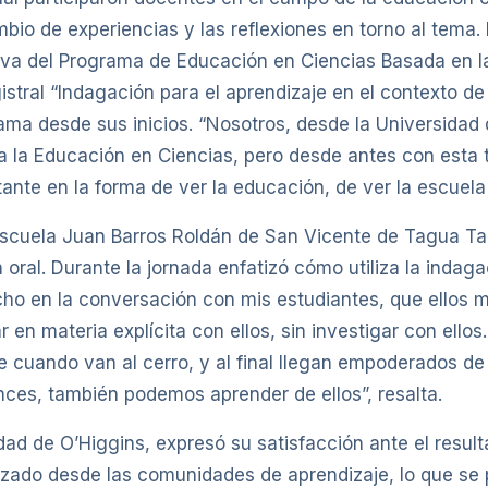
mbio de experiencias y las reflexiones en torno al tema.
utiva del Programa de Educación en Ciencias Basada en l
istral “Indagación para el aprendizaje en el contexto de
grama desde sus inicios. “Nosotros, desde la Universida
ra la Educación en Ciencias, pero desde antes con esta
te en la forma de ver la educación, de ver la escuela y
a Escuela Juan Barros Roldán de San Vicente de Tagua T
 oral. Durante la jornada enfatizó cómo utiliza la indag
o en la conversación con mis estudiantes, que ellos m
en materia explícita con ellos, sin investigar con ellos.
e cuando van al cerro, y al final llegan empoderados d
ces, también podemos aprender de ellos”, resalta.
dad de O’Higgins, expresó su satisfacción ante el resul
alizado desde las comunidades de aprendizaje, lo que s