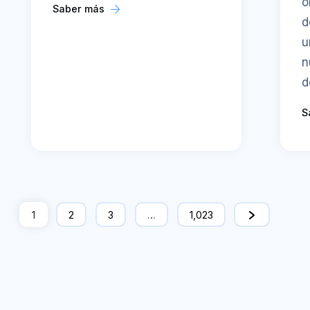
o
Saber más
d
u
n
d
S
1
2
3
…
1,023