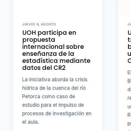
JUEVES 6, AGOSTO
J
UOH participa en
U
propuesta
t
internacional sobre
b
enseñanza de la
u
estadística mediante
datos del CR2
E
La iniciativa aborda la crisis
B
hídrica de la cuenca del río
d
Petorca como caso de
r
estudio para el impulso de
u
procesos de investigación en
R
el aula.
p