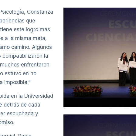
 Psicología, Constanza
xperiencias que
tiene este logro más
os a la misma meta,
ismo camino. Algunos
 compatibilizaron la
y muchos enfrentaron
to estuvo en no
a imposible.”
bida en la Universidad
e detrás de cada
ser escuchada y
omiso.
mercial, Paola