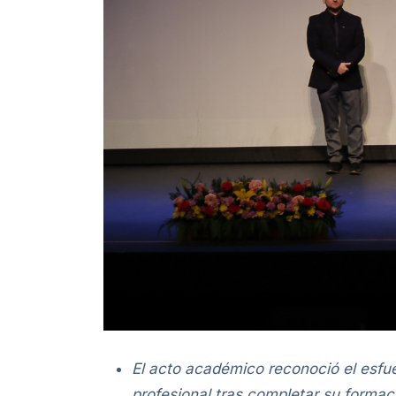
El acto académico reconoció el esfue
profesional tras completar su formac