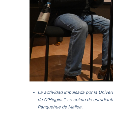
La actividad impulsada por la Univer
de O’Higgins”, se colmó de estudiant
Panquehue de Malloa.