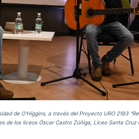
sidad de O’Higgins, a través del Proyecto URO 2193 “Red 
es de los liceos Óscar Castro Zúñiga, Liceo Santa Cruz 