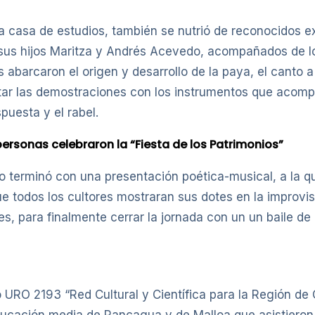
e la casa de estudios, también se nutrió de reconocidos
 sus hijos Maritza y Andrés Acevedo, acompañados de l
abarcaron el origen y desarrollo de la paya, el canto a 
ltar las demostraciones con los instrumentos que acomp
spuesta y el rabel.
personas celebraron la “Fiesta de los Patrimonios”
o terminó con una presentación poética-musical, a la q
ue todos los cultores mostraran sus dotes en la improv
es, para finalmente cerrar la jornada con un un baile de
 URO 2193 “Red Cultural y Científica para la Región de 
ucación media de Rancagua y de Malloa que asistieron a