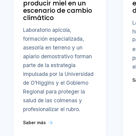
producir miel en un
e
escenario de cambio
d
climático
L
Laboratorio apícola,
h
formación especializada,
P
asesoría en terreno y un
e
apiario demostrativo forman
p
parte de la estrategia
e
impulsada por la Universidad
S
de O’Higgins y el Gobierno
Regional para proteger la
salud de las colmenas y
profesionalizar el rubro.
Saber más