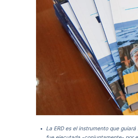
La ERD es el instrumento que guiará l
fue ejecutada -conjuntamente- por e