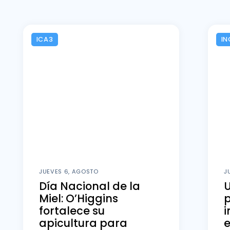
ICA3
IN
JUEVES 6, AGOSTO
J
Día Nacional de la
U
Miel: O’Higgins
fortalece su
i
apicultura para