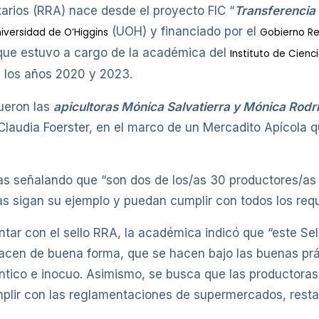
arios (RRA) nace desde el proyecto FIC “
Transferencia
(UOH) y financiado por el
iversidad de O’Higgins
Gobierno Re
 que estuvo a cargo de la académica del
Instituto de Cienc
e los años 2020 y 2023.
fueron las
apicultoras Mónica Salvatierra y Mónica Rodr
laudia Foerster, en el marco de un Mercadito Apícola qu
as señalando que “son dos de los/as 30 productores/as 
 sigan su ejemplo y puedan cumplir con todos los requis
ntar con el sello RRA, la académica indicó que “este Se
hacen de buena forma, que se hacen bajo las buenas prác
éntico e inocuo. Asimismo, se busca que las productor
plir con las reglamentaciones de supermercados, resta