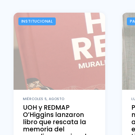
INSTITUCIONAL
P
MIÉRCOLES 5, AGOSTO
L
UOH y REDMAP
O’Higgins lanzaron
m
libro que rescata la
memoria del
e