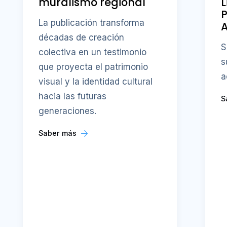
muralismo regional
L
P
La publicación transforma
A
décadas de creación
S
colectiva en un testimonio
s
que proyecta el patrimonio
a
visual y la identidad cultural
hacia las futuras
S
generaciones.
Saber más