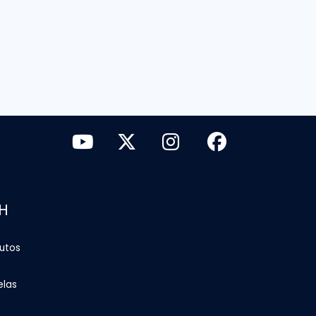
H
tutos
elas