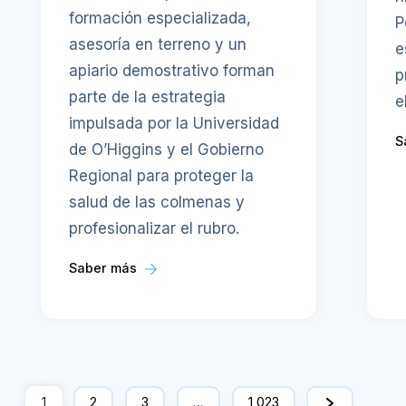
formación especializada,
P
asesoría en terreno y un
e
apiario demostrativo forman
p
parte de la estrategia
e
impulsada por la Universidad
S
de O’Higgins y el Gobierno
Regional para proteger la
salud de las colmenas y
profesionalizar el rubro.
Saber más
1
2
3
…
1,023