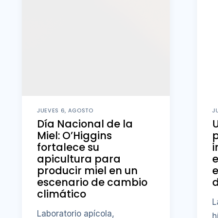
JUEVES 6, AGOSTO
J
Día Nacional de la
U
Miel: O’Higgins
fortalece su
i
apicultura para
producir miel en un
e
escenario de cambio
d
climático
L
Laboratorio apícola,
h