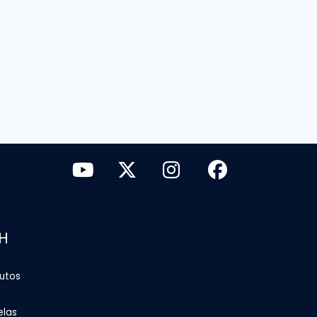
H
tutos
elas