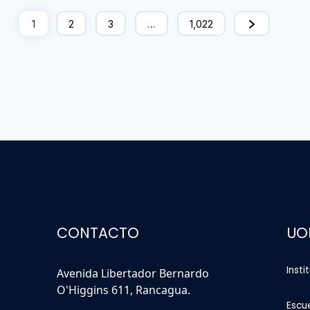
1
2
3
…
1,022
CONTACTO
UO
Insti
Avenida Libertador Bernardo
O'Higgins 611, Rancagua.
Escu