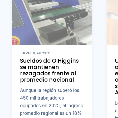
JUEVES 6, AGOSTO
J
Sueldos de O’Higgins
U
se mantienen
a
rezagados frente al
e
promedio nacional
a
s
Aunque la región superó los
450 mil trabajadores
L
ocupados en 2025, el ingreso
d
promedio regional es un 18%