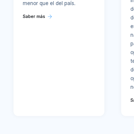
i
menor que el del país.
d
Saber más
d
e
n
p
o
t
d
o
n
S