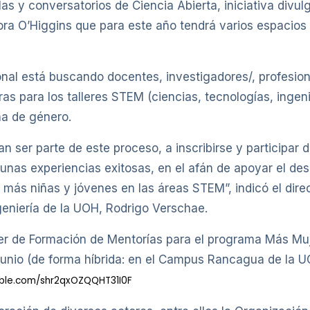
 y conversatorios de Ciencia Abierta, iniciativa divul
ra O’Higgins que para este año tendrá varios espacios
onal está buscando docentes, investigadores/, profesion
s para los talleres STEM (ciencias, tecnologías, ingen
ha de género.
n ser parte de este proceso, a inscribirse y participar 
as experiencias exitosas, en el afán de apoyar el desa
 más niñas y jóvenes en las áreas STEM”, indicó el dire
Ingeniería de la UOH, Rodrigo Verschae.
aller de Formación de Mentorías para el programa Más Mu
 junio (de forma híbrida: en el Campus Rancagua de la UO
table.com/shr2qxOZQQHT31I0F