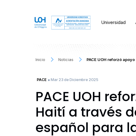
Universidad
Inicio
Noticias
PACE UOH reforzó apoyo p
● Mar 23 de Diciembre 2025
PACE
PACE UOH refor
Haití a través d
español para la