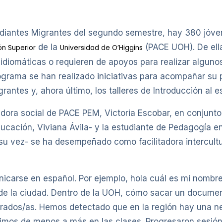
udiantes Migrantes del segundo semestre, hay 380 jóven
de la
(PACE UOH). De ella
n Superior
Universidad de O’Higgins
idiomáticas o requieren de apoyos para realizar algunos
ograma se han realizado iniciativas para acompañar su 
rantes y, ahora último, los talleres de Introducción al e
ajadora social de PACE PEM, Victoria Escobar, en conjunt
ducación, Viviana Ávila- y la estudiante de Pedagogía e
a su vez- se ha desempeñado como facilitadora intercult
nicarse en español. Por ejemplo, hola cuál es mi nombr
 la ciudad. Dentro de la UOH, cómo sacar un document
rados/as. Hemos detectado que en la región hay una n
uimos de menos a más en las clases. Progresaron sesión