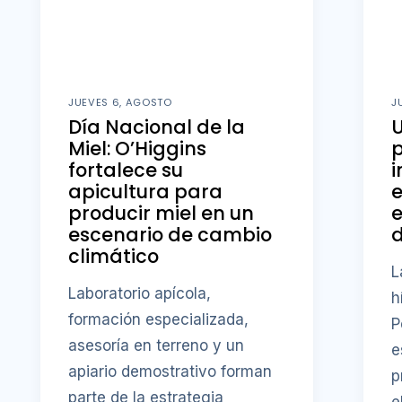
JUEVES 6, AGOSTO
J
Día Nacional de la
U
Miel: O’Higgins
fortalece su
i
apicultura para
producir miel en un
e
escenario de cambio
d
climático
L
Laboratorio apícola,
h
formación especializada,
P
asesoría en terreno y un
e
apiario demostrativo forman
p
parte de la estrategia
e