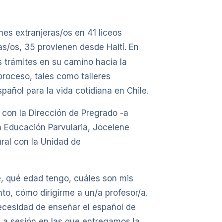
es extranjeras/os en 41 liceos
s/os, 35 provienen desde Haití. En
 trámites en su camino hacia la
proceso, tales como talleres
spañol para la vida cotidiana en Chile.
o con la Dirección de Pregrado -a
n Educación Parvularia, Jocelene
ural con la Unidad de
e, qué edad tengo, cuáles son mis
o, cómo dirigirme a un/a profesor/a.
ecesidad de enseñar el español de
 a sesión en las que entregamos la