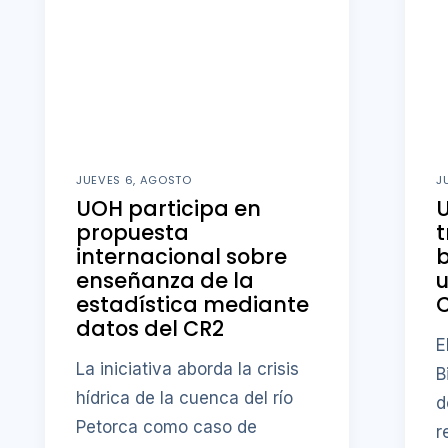
JUEVES 6, AGOSTO
J
UOH participa en
U
propuesta
t
internacional sobre
b
enseñanza de la
u
estadística mediante
datos del CR2
E
La iniciativa aborda la crisis
B
hídrica de la cuenca del río
d
Petorca como caso de
r